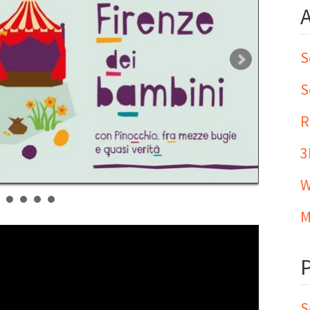
S
S
R
3
W
M
S