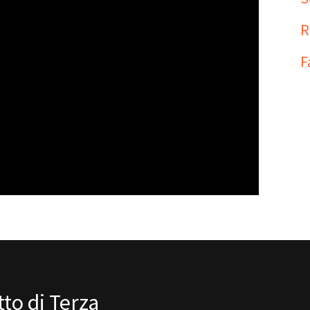
R
F
to di Terza