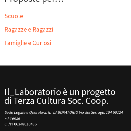
Scuole
Ragazze e Ragazzi
Famiglie e Curiosi
Il_Laboratorio è un progetto
di Terza Cultura Soc. Coop.
Sede Legale e Operativa: IL_LABORATORIO Via dei Serragli, 104 50124
– Firenze
CF/PI 06348010486