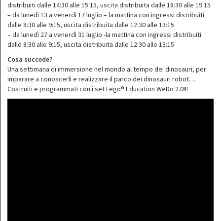
distribuiti dalle 14:30 alle 15:15, uscita distribuita dalle 18:30 alle 19:15
– da lunedì 13 a venerdì 17 luglio – la mattina con ingressi distribuiti
dalle 8:30 alle 9:15, uscita distribuita dalle 12:30 alle 13:15
– da lunedì 27 a venerdì 31 luglio -la mattina con ingressi distribuiti
dalle 8:30 alle 9:15, uscita distribuita dalle 12:30 alle 13:15
Cosa succede?
Una settimana di immersione nel mondo al tempo dei dinosauri, per
imparare a conoscerli e realizzare il parco dei dinosauri robot…
Costruiti e programmati con i set Lego® Education WeDo 2.0!!!