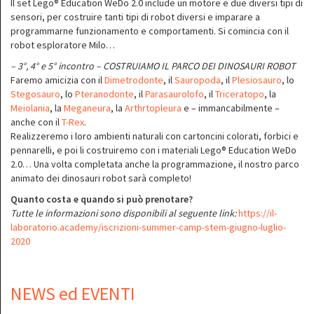
Il set Lego® Education WeDo 2.0 include un motore e due diversi tipi di
sensori, per costruire tanti tipi di robot diversi e imparare a
programmarne funzionamento e comportamenti. Si comincia con il
robot esploratore Milo…
– 3°, 4° e 5° incontro – COSTRUIAMO IL PARCO DEI DINOSAURI ROBOT
Faremo amicizia con il
Dimetrodonte
, il
Sauropoda
, il
Plesiosauro
, lo
Stegosauro
, lo
Pteranodonte
, il
Parasaurolofo
, il
Triceratopo
, la
Meiolania
, la
Meganeura
, la
Arthrtopleura
e – immancabilmente –
anche con il
T-Rex
.
Realizzeremo i loro ambienti naturali con cartoncini colorati, forbici e
pennarelli, e poi li costruiremo con i materiali Lego® Education WeDo
2.0… Una volta completata anche la programmazione, il nostro parco
animato dei dinosauri robot sarà completo!
Quanto costa e quando si può prenotare?
Tutte le informazioni sono disponibili al seguente link:
https://il-
laboratorio.academy/iscrizioni-summer-camp-stem-giugno-luglio-
2020
NEWS ed EVENTI