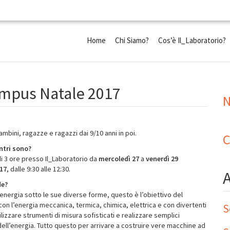
Home
Chi Siamo?
Cos’è Il_Laboratorio?
ampus Natale 2017
N
mbini, ragazze e ragazzi dai 9/10 anni in poi.
C
ntri sono?
di 3 ore presso Il_Laboratorio da
mercoledì 27
a
venerdì 29
17
, dalle 9:30 alle 12:30.
de?
energia sotto le sue diverse forme, questo è l’obiettivo del
on l’energia meccanica, termica, chimica, elettrica e con divertenti
S
ilizzare strumenti di misura sofisticati e realizzare semplici
ll’energia. Tutto questo per arrivare a costruire vere macchine ad