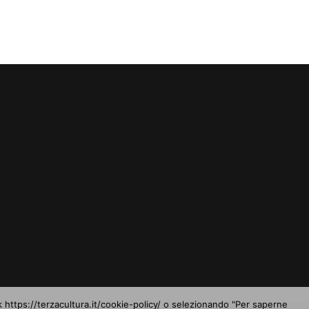
nk https://terzacultura.it/cookie-policy/ o selezionando "Per saperne