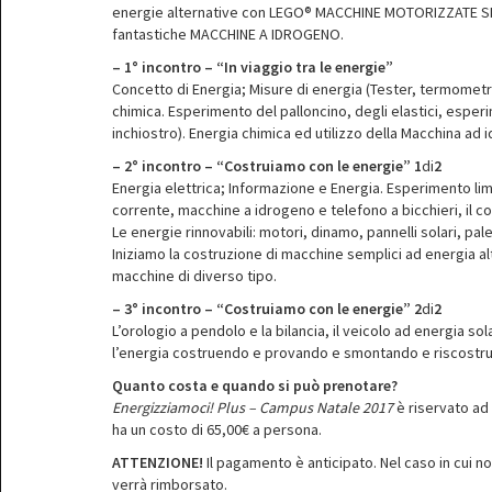
energie alternative con LEGO® MACCHINE MOTORIZZATE SE
fantastiche MACCHINE A IDROGENO.
– 1° incontro – “In viaggio tra le energie”
Concetto di Energia; Misure di energia (Tester, termometr
chimica. Esperimento del palloncino, degli elastici, espe
inchiostro). Energia chimica ed utilizzo della Macchina ad 
– 2° incontro – “Costruiamo con le energie” 1
di
2
Energia elettrica; Informazione e Energia. Esperimento li
corrente, macchine a idrogeno e telefono a bicchieri, il 
Le energie rinnovabili: motori, dinamo, pannelli solari, pale
Iniziamo la costruzione di macchine semplici ad energia al
macchine di diverso tipo.
– 3° incontro – “Costruiamo con le energie” 2
di
2
L’orologio a pendolo e la bilancia, il veicolo ad energia s
l’energia costruendo e provando e smontando e riscost
Quanto costa e quando si può prenotare?
Energizziamoci! Plus – Campus Natale 2017
è riservato ad 
ha un costo di 65,00€ a persona.
ATTENZIONE!
Il pagamento è anticipato. Nel caso in cui n
verrà rimborsato.