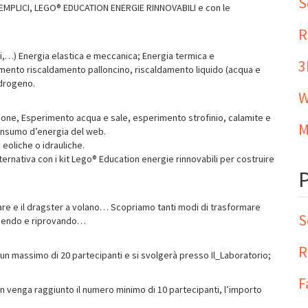
S
MPLICI, LEGO® EDUCATION ENERGIE RINNOVABILI e con le
R
i,…) Energia elastica e meccanica; Energia termica e
3
rimento riscaldamento palloncino, riscaldamento liquido (acqua e
idrogeno.
W
mone, Esperimento acqua e sale, esperimento strofinio, calamite e
M
consumo d’energia del web.
 eoliche o idrauliche.
ternativa con i kit Lego® Education energie rinnovabili per costruire
olare e il dragster a volano… Scopriamo tanti modi di trasformare
S
ruendo e riprovando…
R
un massimo di 20 partecipanti e si svolgerà presso Il_Laboratorio;
F
on venga raggiunto il numero minimo di 10 partecipanti, l’importo