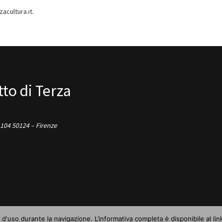
acultura.it.
to di Terza
 104 50124 – Firenze
 d'uso durante la navigazione. L’informativa completa è disponibile al li