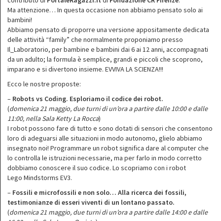
contributo di
PortaleRagazzi.it
di
Fondazione CR Firenze
.
Ma attenzione… In questa occasione non abbiamo pensato solo ai
bambini!
Abbiamo pensato di proporre una versione appositamente dedicata
delle attività “family” che normalmente proponiamo presso
Il_Laboratorio, per bambine e bambini dai 6 ai 12 anni, accompagnati
da un adulto; la formula è semplice, grandi e piccoli che scoprono,
imparano e si divertono insieme. EVVIVA LA SCIENZA!!!
Ecco le nostre proposte:
–
Robots vs Coding. Esploriamo il codice dei robot.
(
domenica 21 maggio, due turni di un’ora a partire dalle 10:00 e dalle
11:00, nella Sala Ketty La Rocca
)
I robot possono fare di tutto e sono dotati di sensori che consentono
loro di adeguarsi alle situazioni in modo autonomo, glielo abbiamo
insegnato noi! Programmare un robot significa dare al computer che
lo controlla le istruzioni necessarie, ma per farlo in modo corretto
dobbiamo conoscere il suo codice. Lo scopriamo con i robot
Lego Mindstorms EV3.
–
Fossili e microfossili e non solo… Alla ricerca dei fossili,
testimonianze di esseri viventi di un lontano passato.
(
domenica 21 maggio, due turni di un’ora a partire dalle 14:00 e dalle