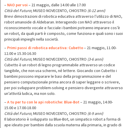
–
NAO per voi
– 21 maggio, dalle 14.00 alle 17.00
Città del Futuro
; MUSEO NOVECENTO, CHIOSTRO
(6-12 anni)
Brevi dimostrazioni di robotica educativa attraverso l’utilizzo di NAO,
robot umanoide di Aldebaran. Interagendo con NAO attraverso il
riconoscimento vocale e facciale i bambini potranno imparare cos’è
un robot, da quali parti è composto, come funziona e quali sono i suoi
principali impieghi nella società.
–
Primi passi di robotica educativa: Cubetto
– 21 maggio, 11.00-
12.00 e 15.30-16.30
Città del Futuro
; MUSEO NOVECENTO, CHIOSTRO
(3-6 anni)
Cubetto è un robot di legno programmabile attraverso un codice
tangibile, che non usa schermi, né lettere. Giocando con Cubetto i
bambini possono imparare le basi della programmazione e del
pensiero computazionale prima ancora di saper leggere o scrivere,
per poi sviluppare problem-solving e pensiero divergente attraverso
un’attività ludica, ma non solo.
–
A tu per tu con le api robotiche: Blue-Bot
– 21 maggio, 14.00-
15.00 e 17.00-18.00
Città del Futuro
; MUSEO NOVECENTO, CHIOSTRO
(6-9 anni)
Il laboratorio è sviluppato su Blue-Bot, un simpatico robot a forma di
ape ideato per bambini dalla scuola materna alla primaria, in grado di