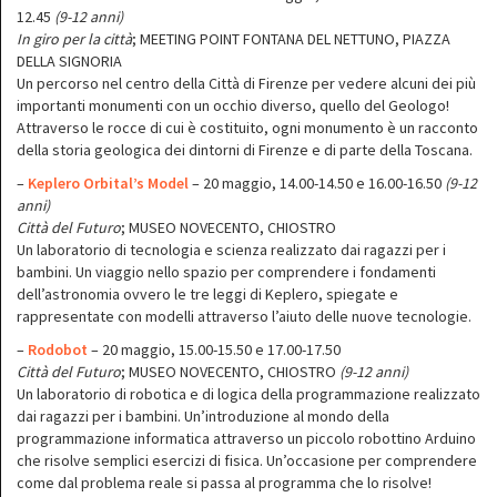
12.45
(9-12 anni)
In giro per la città
; MEETING POINT FONTANA DEL NETTUNO, PIAZZA
DELLA SIGNORIA
Un percorso nel centro della Città di Firenze per vedere alcuni dei più
importanti monumenti con un occhio diverso, quello del Geologo!
Attraverso le rocce di cui è costituito, ogni monumento è un racconto
della storia geologica dei dintorni di Firenze e di parte della Toscana.
–
Keplero Orbital’s Model
– 20 maggio, 14.00-14.50 e 16.00-16.50
(9-12
anni)
Città del Futuro
; MUSEO NOVECENTO, CHIOSTRO
Un laboratorio di tecnologia e scienza realizzato dai ragazzi per i
bambini. Un viaggio nello spazio per comprendere i fondamenti
dell’astronomia ovvero le tre leggi di Keplero, spiegate e
rappresentate con modelli attraverso l’aiuto delle nuove tecnologie.
–
Rodobot
– 20 maggio, 15.00-15.50 e 17.00-17.50
Città del Futuro
; MUSEO NOVECENTO, CHIOSTRO
(9-12 anni)
Un laboratorio di robotica e di logica della programmazione realizzato
dai ragazzi per i bambini. Un’introduzione al mondo della
programmazione informatica attraverso un piccolo robottino Arduino
che risolve semplici esercizi di fisica. Un’occasione per comprendere
come dal problema reale si passa al programma che lo risolve!