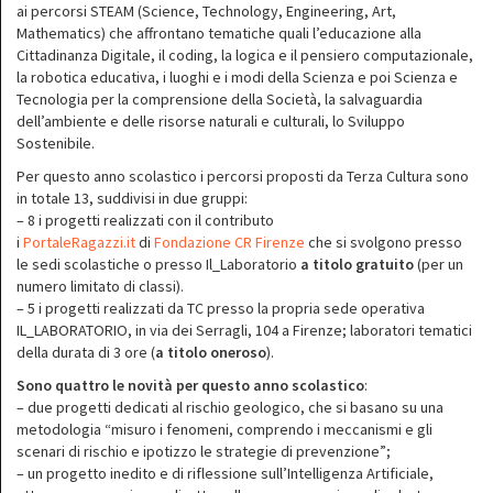
ai percorsi STEAM (Science, Technology, Engineering, Art,
Mathematics) che affrontano tematiche quali l’educazione alla
Cittadinanza Digitale, il coding, la logica e il pensiero computazionale,
la robotica educativa, i luoghi e i modi della Scienza e poi Scienza e
Tecnologia per la comprensione della Società, la salvaguardia
dell’ambiente e delle risorse naturali e culturali, lo Sviluppo
Sostenibile.
Per questo anno scolastico i percorsi proposti da Terza Cultura sono
in totale 13, suddivisi in due gruppi:
– 8 i progetti realizzati con il contributo
i
PortaleRagazzi.it
di
Fondazione CR Firenze
che si svolgono presso
le sedi scolastiche o presso Il_Laboratorio
a titolo gratuito
(per un
numero limitato di classi).
– 5 i progetti realizzati da TC presso la propria sede operativa
IL_LABORATORIO, in via dei Serragli, 104 a Firenze; laboratori tematici
della durata di 3 ore (
a titolo oneroso
).
Sono quattro le novità per questo anno scolastico
:
– due progetti dedicati al rischio geologico, che si basano su una
metodologia “misuro i fenomeni, comprendo i meccanismi e gli
scenari di rischio e ipotizzo le strategie di prevenzione”;
– un progetto inedito e di riflessione sull’Intelligenza Artificiale,