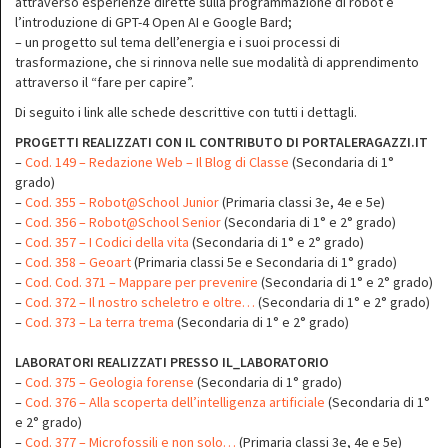
attraverso esperienze dirette sulla programmazione di robot e
l’introduzione di GPT-4 Open AI e Google Bard;
– un progetto sul tema dell’energia e i suoi processi di
trasformazione, che si rinnova nelle sue modalità di apprendimento
attraverso il “fare per capire”.
Di seguito i link alle schede descrittive con tutti i dettagli.
PROGETTI REALIZZATI CON IL CONTRIBUTO DI PORTALERAGAZZI.IT
–
Cod. 149 – Redazione Web – Il Blog di Classe
(Secondaria di 1°
grado)
–
Cod. 355 – Robot@School Junior
(Primaria classi 3e, 4e e 5e)
–
Cod. 356 – Robot@School Senior
(Secondaria di 1° e 2° grado)
–
Cod. 357 – I Codici della vita
(Secondaria di 1° e 2° grado)
–
Cod. 358 – Geoart
(Primaria classi 5e e Secondaria di 1° grado)
–
Cod. Cod. 371 – Mappare per prevenire
(Secondaria di 1° e 2° grado)
–
Cod. 372 – Il nostro scheletro e oltre…
(Secondaria di 1° e 2° grado)
–
Cod. 373 – La terra trema
(Secondaria di 1° e 2° grado)
LABORATORI REALIZZATI PRESSO IL_LABORATORIO
–
Cod. 375 – Geologia forense
(Secondaria di 1° grado)
–
Cod. 376 – Alla scoperta dell’intelligenza artificiale
(Secondaria di 1°
e 2° grado)
–
Cod. 377 – Microfossili e non solo…
(Primaria classi 3e, 4e e 5e)