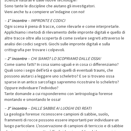
scienze naturali e dalle nuove tecnologie?
Sono tante le discipline che aiutano gli investigatori.
Vieni anche tu a compiere un’indagine con noi!
–
1° incontro
– IMPRONTE E CODICI
Ogni scena è piena di tracce, come rilevarle e come interpretarle.
Applichiamo i metodi di rilevamento delle impronte digitali e quello di
altre tracce oltre alla scoperta di come svelare segreti attraverso le
analisi dei codici segreti. Giochi sulle impronte digitali e sulla
crittografia per trovare i colpevoli.
–
2° incontro
– CHI SIAMO? LO SCOPRIAMO DALLE OSSA!
Come siamo fatti? In cosa siamo uguali e in cosa ci differenziamo?
Quali sono i segni dell’età e quali quelli di eventuali traumi, che
possono aiutarci a leggere uno scheletro? E se si trovano ossa
sparse in un antico sarcofago sapremmo ricostruire lo scheletro?
Oppure individuare l’individuo?
Tante domande a cui risponderemo con ‘antropologia forense
montando e smontando le ossa!
–
3° incontro
– DALLE SABBIE AI LUOGHI DEI REATI
La geologia forense: riconoscere campioni di sabbie, suolo,
frammenti di rocce possono essere importanti per individuare un
luogo particolare. L’osservazione di campioni di terriccio e di sabbie