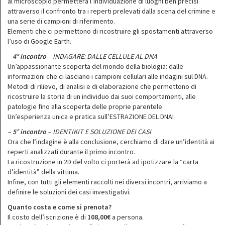
al microscopio permetterà l’individuazione di luoghi ben precisi
attraverso il confronto tra i reperti prelevati dalla scena del crimine e
una serie di campioni di riferimento.
Elementi che ci permettono di ricostruire gli spostamenti attraverso
l’uso di Google Earth.
–
4° incontro
– INDAGARE: DALLE CELLULE AL DNA
Un’appassionante scoperta del mondo della biologia: dalle
informazioni che ci lasciano i campioni cellulari alle indagini sul DNA.
Metodi di rilievo, di analisi e di elaborazione che permettono di
ricostruire la storia di un individuo dai suoi comportamenti, alle
patologie fino alla scoperta delle proprie parentele.
Un’esperienza unica e pratica sull’ESTRAZIONE DEL DNA!
–
5° incontro
– IDENTIKIT E SOLUZIONE DEI CASI
Ora che l’indagine è alla conclusione, cerchiamo di dare un’identità ai
reperti analizzati durante il primo incontro.
La ricostruzione in 2D del volto ci porterà ad ipotizzare la “carta
d’identità” della vittima.
Infine, con tutti gli elementi raccolti nei diversi incontri, arriviamo a
definire le soluzioni dei casi investigativi.
Quanto costa e come si prenota?
Il costo dell’iscrizione è di
108,00€
a persona.