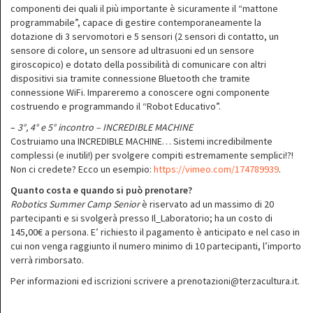
componenti dei quali il più importante è sicuramente il “mattone
programmabile”, capace di gestire contemporaneamente la
dotazione di 3 servomotori e 5 sensori (2 sensori di contatto, un
sensore di colore, un sensore ad ultrasuoni ed un sensore
giroscopico) e dotato della possibilità di comunicare con altri
dispositivi sia tramite connessione Bluetooth che tramite
connessione WiFi. Impareremo a conoscere ogni componente
costruendo e programmando il “Robot Educativo”.
–
3°, 4° e 5° incontro – INCREDIBLE MACHINE
Costruiamo una INCREDIBLE MACHINE… Sistemi incredibilmente
complessi (e inutili!) per svolgere compiti estremamente semplici!?!
Non ci credete? Ecco un esempio:
https://vimeo.com/174789939
.
Quanto costa e quando si può prenotare?
Robotics Summer Camp Senior
è riservato ad un massimo di 20
partecipanti e si svolgerà presso Il_Laboratorio; ha un costo di
145,00€ a persona. E’ richiesto il pagamento è anticipato e nel caso in
cui non venga raggiunto il numero minimo di 10 partecipanti, l’importo
verrà rimborsato.
Per informazioni ed iscrizioni scrivere a prenotazioni@terzacultura.it.