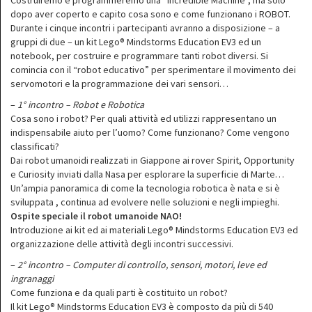
Costruiremo e programmeremo una “Incredible Machine”, ma solo
dopo aver coperto e capito cosa sono e come funzionano i ROBOT.
Durante i cinque incontri i partecipanti avranno a disposizione – a
gruppi di due – un kit Lego® Mindstorms Education EV3 ed un
notebook, per costruire e programmare tanti robot diversi. Si
comincia con il “robot educativo” per sperimentare il movimento dei
servomotori e la programmazione dei vari sensori…
–
1° incontro – Robot e Robotica
Cosa sono i robot? Per quali attività ed utilizzi rappresentano un
indispensabile aiuto per l’uomo? Come funzionano? Come vengono
classificati?
Dai robot umanoidi realizzati in Giappone ai rover Spirit, Opportunity
e Curiosity inviati dalla Nasa per esplorare la superficie di Marte…
Un’ampia panoramica di come la tecnologia robotica è nata e si è
sviluppata , continua ad evolvere nelle soluzioni e negli impieghi.
Ospite speciale il robot umanoide NAO!
Introduzione ai kit ed ai materiali Lego® Mindstorms Education EV3 ed
organizzazione delle attività degli incontri successivi.
–
2° incontro – Computer di controllo, sensori, motori, leve ed
ingranaggi
Come funziona e da quali parti è costituito un robot?
Il kit Lego® Mindstorms Education EV3 è composto da più di 540