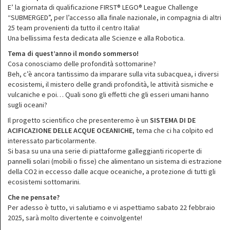
E’ la giornata di qualificazione FIRST® LEGO® League Challenge
“SUBMERGED”, per l’accesso alla finale nazionale, in compagnia di altri
25 team provenienti da tutto il centro Italia!
Una bellissima festa dedicata alle Scienze e alla Robotica.
Tema di quest’anno il mondo sommerso!
Cosa conosciamo delle profondità sottomarine?
Beh, c’è ancora tantissimo da imparare sulla vita subacquea, i diversi
ecosistemi, il mistero delle grandi profondità, le attività sismiche e
vulcaniche e poi… Quali sono gli effetti che gli esseri umani hanno
sugli oceani?
Il progetto scientifico che presenteremo è un
SISTEMA DI DE
ACIFICAZIONE DELLE ACQUE OCEANICHE
, tema che ci ha colpito ed
interessato particolarmente.
Si basa su una una serie di piattaforme galleggianti ricoperte di
pannelli solari (mobili o fisse) che alimentano un sistema di estrazione
della CO2 in eccesso dalle acque oceaniche, a protezione di tutti gli
ecosistemi sottomarini.
Che ne pensate?
Per adesso è tutto, vi salutiamo e vi aspettiamo sabato 22 febbraio
2025, sarà molto divertente e coinvolgente!