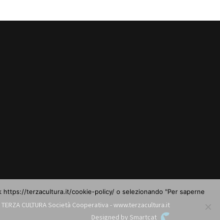
nk https://terzacultura.it/cookie-policy/ o selezionando "Per saperne
 TERZA CULTURA Società Cooperativa - www.terzacultura.it
Designed by Smartcat