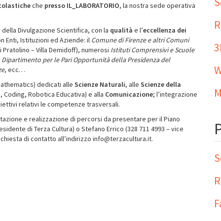
S
scolastiche
che
presso IL_LABORATORIO
, la nostra sede operativa
R
 della Divulgazione Scientifica, con la
qualità
e l’
eccellenza dei
 Enti, Istituzioni ed Aziende: il
Comune di Firenze e altri Comuni
3
 Pratolino – Villa Demidoff), numerosi
Istituti Comprensivi e Scuole
l
Dipartimento per le Pari Opportunità della Presidenza del
W
ze
, ecc…
athematics) dedicati alle
Scienze Naturali
, alle
Scienze della
M
b, Coding, Robotica Educativa) e alla
Comunicazione
; l’integrazione
ettivi relativi le competenze trasversali.
tazione e realizzazione di percorsi da presentare per il Piano
esidente di Terza Cultura) o Stefano Errico (328 711 4993 – vice
chiesta di contatto all’indirizzo info@terzacultura.it.
S
R
F