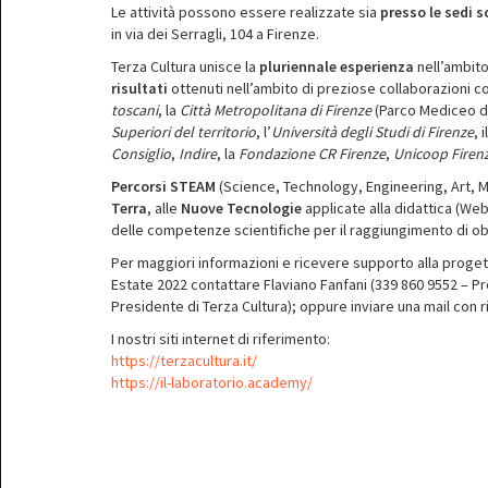
Le attività possono essere realizzate sia
presso le sedi 
in via dei Serragli, 104 a Firenze.
Terza Cultura unisce la
pluriennale esperienza
nell’ambito
risultati
ottenuti nell’ambito di preziose collaborazioni con
toscani
, la
Città Metropolitana di Firenze
(Parco Mediceo di
Superiori del territorio
, l’
Università degli Studi di Firenze
, i
Consiglio
,
Indire
, la
Fondazione CR Firenze
,
Unicoop Firen
Percorsi STEAM
(Science, Technology, Engineering, Art, M
Terra
, alle
Nuove Tecnologie
applicate alla didattica (We
delle competenze scientifiche per il raggiungimento di obi
Per maggiori informazioni e ricevere supporto alla proget
Estate 2022 contattare Flaviano Fanfani (339 860 9552 – Pr
Presidente di Terza Cultura); oppure inviare una mail con ri
I nostri siti internet di riferimento:
https://terzacultura.it/
https://il-laboratorio.academy/