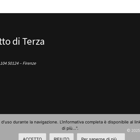
to di Terza
 104 50124 – Firenze
 d'uso durante la navigazione. L’informativa completa è disponibile al li
di più...".
© 2025
ACCETTO
RIFIUTO
Per saperne di più...