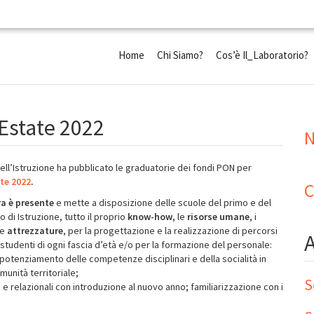
Home
Chi Siamo?
Cos’è Il_Laboratorio?
 Estate 2022
N
dell’Istruzione ha pubblicato le graduatorie dei fondi PON per
te 2022
.
C
ra è presente
e mette a disposizione delle scuole del primo e del
 di Istruzione, tutto il proprio
know-how
, le
risorse umane
, i
le
attrezzature
, per la progettazione e la realizzazione di percorsi
 studenti di ogni fascia d’età e/o per la formazione del personale:
 potenziamento delle competenze disciplinari e della socialità in
munità territoriale;
S
 relazionali con introduzione al nuovo anno; familiarizzazione con i