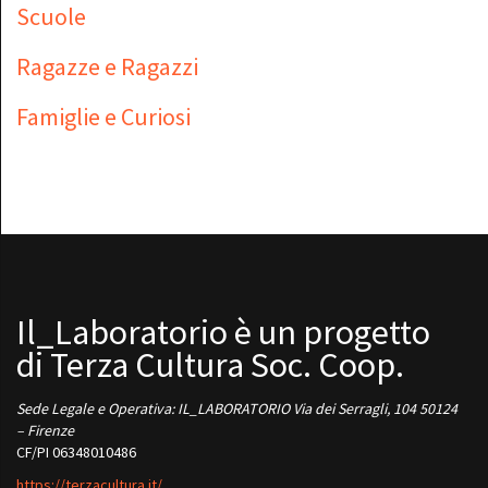
Scuole
Ragazze e Ragazzi
Famiglie e Curiosi
Il_Laboratorio è un progetto
di Terza Cultura Soc. Coop.
Sede Legale e Operativa: IL_LABORATORIO Via dei Serragli, 104 50124
– Firenze
CF/PI 06348010486
https://terzacultura.it/