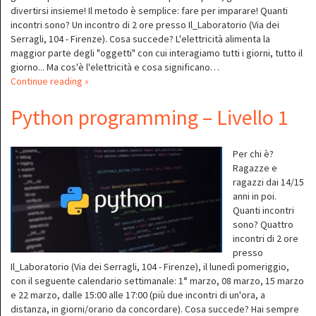
divertirsi insieme! Il metodo è semplice: fare per imparare! Quanti
incontri sono? Un incontro di 2 ore presso Il_Laboratorio (Via dei
Serragli, 104 - Firenze). Cosa succede? L'elettricità alimenta la
maggior parte degli "oggetti" con cui interagiamo tutti i giorni, tutto il
giorno... Ma cos'è l'elettricità e cosa significano…
Continue reading »
Python programming – Livello 1
Per chi è?
Ragazze e
ragazzi dai 14/15
anni in poi.
Quanti incontri
sono? Quattro
incontri di 2 ore
presso
Il_Laboratorio (Via dei Serragli, 104 - Firenze), il lunedì pomeriggio,
con il seguente calendario settimanale: 1° marzo, 08 marzo, 15 marzo
e 22 marzo, dalle 15:00 alle 17:00 (più due incontri di un'ora, a
distanza, in giorni/orario da concordare). Cosa succede? Hai sempre