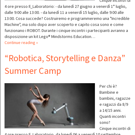
Cinque incontri di
4 ore presso Il_Laboratorio: - da lunedì 27 giugno a venerdì 1° luglio,
dalle 9:00 alle 13:00. - da lunedì 11 a venerdì 15 luglio, dalle 9:00 alle
13:00. Cosa succede? Costruiremo e programmeremo una "Incredible
Machine", ma solo dopo aver scoperto e capito cosa sono e come
funzionano i ROBOT. Durante i cinque incontri i partecipanti avranno a
disposizione un kit Lego® Mindstorms Education…
Continue reading »
“Robotica, Storytelling e Danza”
Summer Camp
Per chi è?
Bambine e
bambini, ragazze
e ragazzi da 8/9
a 14/15 anni.
Quanti incontri
sono?
Cinque incontri di
4 ore presso Il_Laboratorio, da lunedì 06 a venerdì 10 settembre,