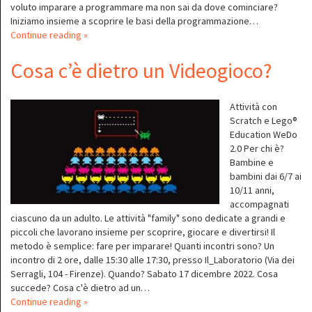
voluto imparare a programmare ma non sai da dove cominciare?
Iniziamo insieme a scoprire le basi della programmazione…
Continue reading »
Cosa c’è dietro un Videogioco?
Attività con
Scratch e Lego®
Education WeDo
2.0 Per chi è?
Bambine e
bambini dai 6/7 ai
10/11 anni,
accompagnati
ciascuno da un adulto. Le attività "family" sono dedicate a grandi e
piccoli che lavorano insieme per scoprire, giocare e divertirsi! Il
metodo è semplice: fare per imparare! Quanti incontri sono? Un
incontro di 2 ore, dalle 15:30 alle 17:30, presso Il_Laboratorio (Via dei
Serragli, 104 - Firenze). Quando? Sabato 17 dicembre 2022. Cosa
succede? Cosa c'è dietro ad un…
Continue reading »