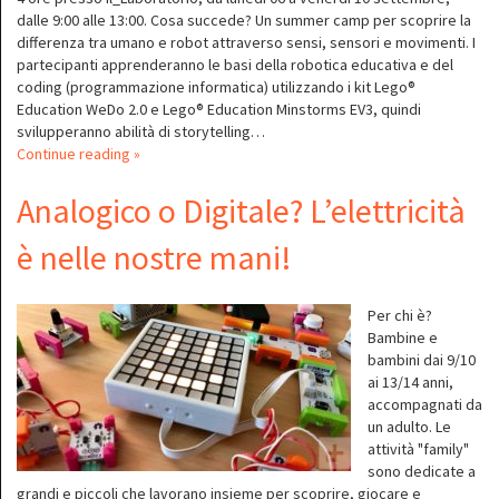
dalle 9:00 alle 13:00. Cosa succede? Un summer camp per scoprire la
differenza tra umano e robot attraverso sensi, sensori e movimenti. I
partecipanti apprenderanno le basi della robotica educativa e del
coding (programmazione informatica) utilizzando i kit Lego®
Education WeDo 2.0 e Lego® Education Minstorms EV3, quindi
svilupperanno abilità di storytelling…
Continue reading »
Analogico o Digitale? L’elettricità
è nelle nostre mani!
Per chi è?
Bambine e
bambini dai 9/10
ai 13/14 anni,
accompagnati da
un adulto. Le
attività "family"
sono dedicate a
grandi e piccoli che lavorano insieme per scoprire, giocare e