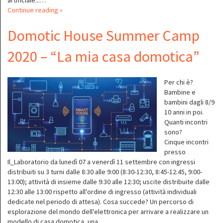
artificiale...…
Continue reading »
Domotic House Summer Camp
2020 – “La mia casa domotica”
Per chi è?
Bambine e
bambini dagli 8/9
10 anni in poi.
Quanti incontri
sono?
Cinque incontri
presso
Il_Laboratorio da lunedì 07 a venerdì 11 settembre con ingressi
distribuiti su 3 turni dalle 8:30 alle 9:00 (8:30-12:30, 8:45-12:45, 9:00-
13:00); attività di insieme dalle 9:30 alle 12:30; uscite distribuite dalle
12:30 alle 13:00 rispetto all'ordine di ingresso (attività individuali
dedicate nel periodo di attesa). Cosa succede? Un percorso di
esplorazione del mondo dell'elettronica per arrivare a realizzare un
modello di casa domotica, una…