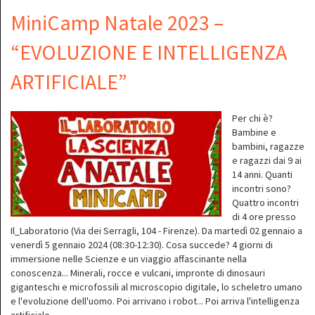
MiniCamp Natale 2023 –
“EVOLUZIONE E INTELLIGENZA
ARTIFICIALE”
Per chi è?
Bambine e
bambini, ragazze
e ragazzi dai 9 ai
14 anni. Quanti
incontri sono?
Quattro incontri
di 4 ore presso
Il_Laboratorio (Via dei Serragli, 104 - Firenze). Da martedì 02 gennaio a
venerdì 5 gennaio 2024 (08:30-12:30). Cosa succede? 4 giorni di
immersione nelle Scienze e un viaggio affascinante nella
conoscenza... Minerali, rocce e vulcani, impronte di dinosauri
giganteschi e microfossili al microscopio digitale, lo scheletro umano
e l'evoluzione dell'uomo. Poi arrivano i robot... Poi arriva l'intelligenza