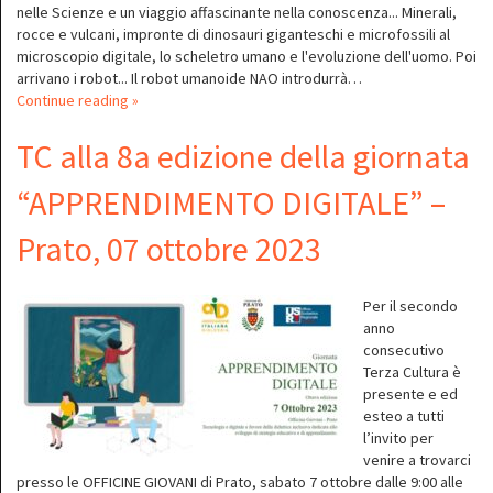
nelle Scienze e un viaggio affascinante nella conoscenza... Minerali,
rocce e vulcani, impronte di dinosauri giganteschi e microfossili al
microscopio digitale, lo scheletro umano e l'evoluzione dell'uomo. Poi
arrivano i robot... Il robot umanoide NAO introdurrà…
Continue reading »
TC alla 8a edizione della giornata
“APPRENDIMENTO DIGITALE” –
Prato, 07 ottobre 2023
Per il secondo
anno
consecutivo
Terza Cultura è
presente e ed
esteo a tutti
l’invito per
venire a trovarci
presso le OFFICINE GIOVANI di Prato, sabato 7 ottobre dalle 9:00 alle